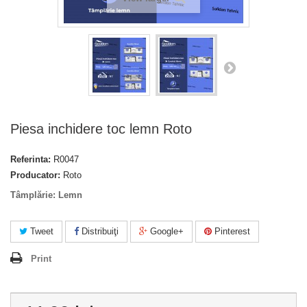
Piesa inchidere toc lemn Roto
Referinta:
R0047
Producator:
Roto
Tâmplărie: Lemn
Tweet
Distribuiţi
Google+
Pinterest
Print