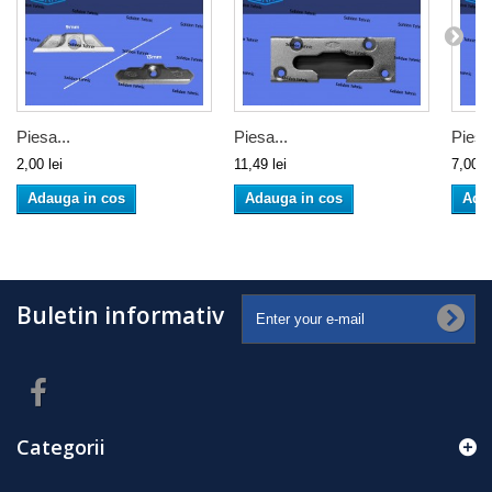
Piesa...
Piesa...
Piesa.
2,00 lei
11,49 lei
7,00 le
Adauga in cos
Adauga in cos
Ada
Buletin informativ
Categorii