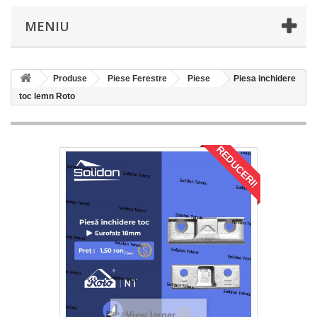
MENIU
Produse
Piese Ferestre
Piese
Piesa inchidere
toc lemn Roto
REDUCERI!
View larger