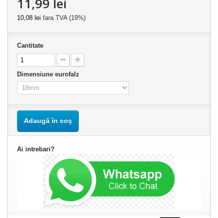
11,99 lei
10,08 lei
fara TVA (19%)
Cantitate
Dimensiune eurofalz
Adaugă în coş
Ai intrebari?